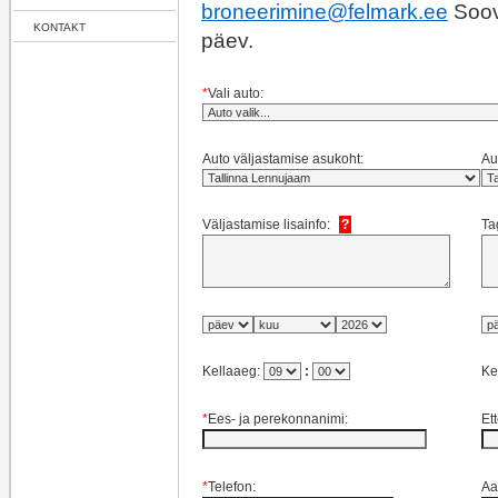
broneerimine@felmark.ee
Soovi
KONTAKT
päev.
*
Vali auto:
Auto väljastamise asukoht:
Au
Väljastamise lisainfo:
?
Ta
Kellaaeg:
:
Ke
*
Ees- ja perekonnanimi:
Et
*
Telefon:
Aa