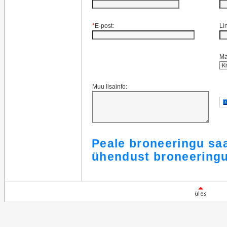
*
E-post:
Li
Ma
Muu lisainfo:
Peale broneeringu sa
ühendust broneeringu