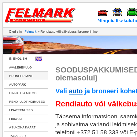
Oled siin :
Felmark
» Rendiauto või väikebussi broneerimine
IN ENGLISH
SOODUSPAKKUMISED!
AVALEHEKÜLG
olemasolul)
BRONEERIMINE
AUTOPARK
Vali
auto
ja broneeri kohe
HINNAD JA AUTOD
Rendiauto või väikebu
RENDI ÜLDTINGIMUSED
LISATEENUSED
Täpsema informatsiooni saami
FIRMAST
ja sobivaima variandi leidmise
ASUKOHA KAART
telefonil
+372 51 58 333
või E-p
TAGASISIDE