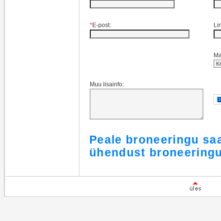
*
E-post:
Li
Ma
Muu lisainfo:
Peale broneeringu sa
ühendust broneeringu