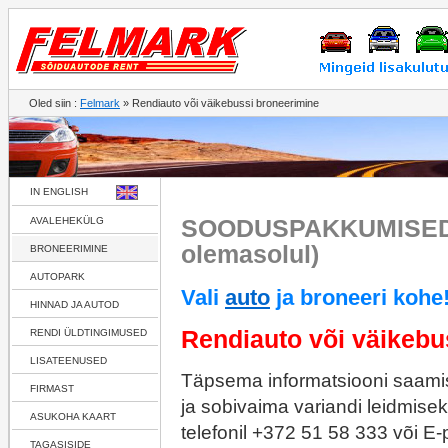
Oled siin :
Felmark
» Rendiauto või väikebussi broneerimine
IN ENGLISH
SOODUSPAKKUMISED!
AVALEHEKÜLG
olemasolul)
BRONEERIMINE
AUTOPARK
Vali
auto
ja broneeri kohe
HINNAD JA AUTOD
Rendiauto või väikebu
RENDI ÜLDTINGIMUSED
LISATEENUSED
Täpsema informatsiooni saami
FIRMAST
ja sobivaima variandi leidmise
ASUKOHA KAART
telefonil
+372 51 58 333
või E-p
TAGASISIDE