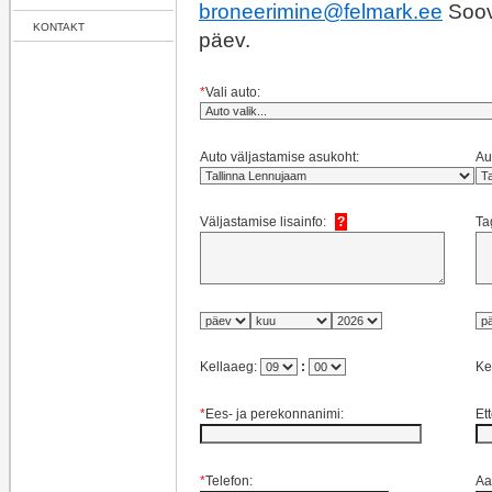
broneerimine@felmark.ee
Soovi
KONTAKT
päev.
*
Vali auto:
Auto väljastamise asukoht:
Au
Väljastamise lisainfo:
?
Ta
Kellaaeg:
:
Ke
*
Ees- ja perekonnanimi:
Et
*
Telefon:
Aa