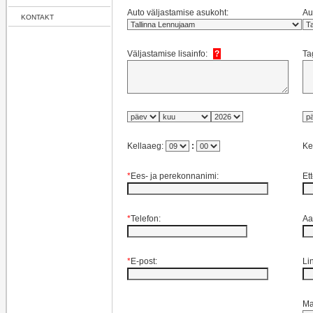
Auto väljastamise asukoht:
Au
KONTAKT
Väljastamise lisainfo:
?
Ta
Kellaaeg:
:
Ke
*
Ees- ja perekonnanimi:
Et
*
Telefon:
Aa
*
E-post:
Li
Ma