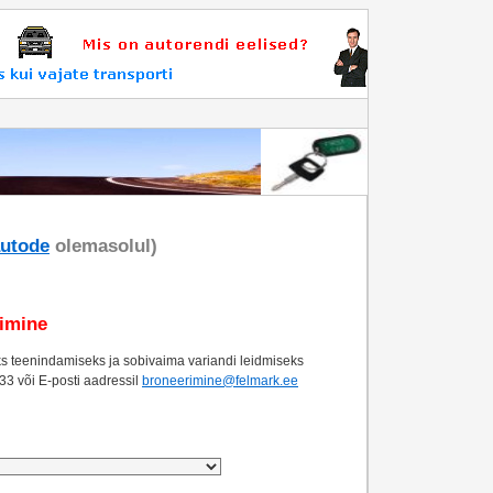
utode
olemasolul)
rimine
s teenindamiseks ja sobivaima variandi leidmiseks
333
või E-posti aadressil
broneerimine@felmark.ee