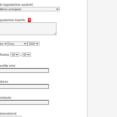
to tagastamise asukoht:
gastamise lisainfo:
?
llaaeg:
:
tevõtte nimi:
dress:
nn/asula:
ksevahend: