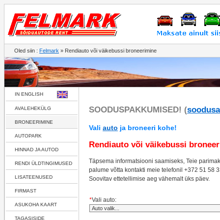
Oled siin :
Felmark
» Rendiauto või väikebussi broneerimine
IN ENGLISH
SOODUSPAKKUMISED! (
soodusa
AVALEHEKÜLG
BRONEERIMINE
Vali
auto
ja broneeri kohe!
AUTOPARK
Rendiauto või väikebussi bronee
HINNAD JA AUTOD
Täpsema informatsiooni saamiseks, Teie parimak
RENDI ÜLDTINGIMUSED
palume võtta kontakti meie
telefonil
+372 51 58 
LISATEENUSED
Soovitav ettetellimise aeg vähemalt üks päev.
FIRMAST
*
Vali auto:
ASUKOHA KAART
TAGASISIDE